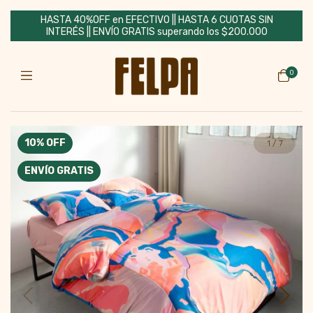
HASTA 40%OFF en EFECTIVO || HASTA 6 CUOTAS SIN
INTERÉS || ENVÍO GRATIS superando los $200.000
0
10
% OFF
1
/
7
ENVÍO GRATIS