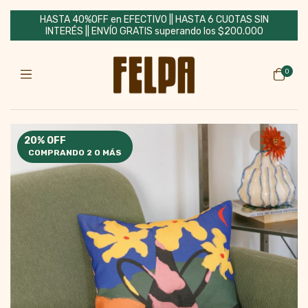
HASTA 40%OFF en EFECTIVO || HASTA 6 CUOTAS SIN
INTERÉS || ENVÍO GRATIS superando los $200.000
0
20% OFF
1
/
5
COMPRANDO 2 O MÁS