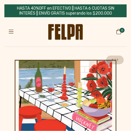
HASTA 40%OFF en EFECTIVO || HASTA 6 CUOTAS SIN
INTERÉS || ENVÍO GRATIS superando los $200.000
0
1
/
1