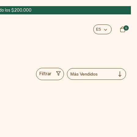
do los $200.000
0
Filtrar