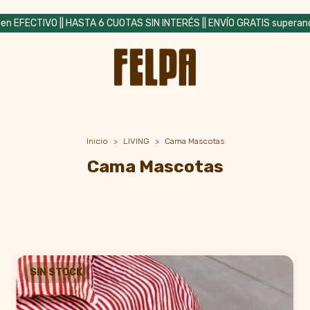
n EFECTIVO || HASTA 6 CUOTAS SIN INTERÉS || ENVÍO GRATIS superan
Inicio
>
LIVING
>
Cama Mascotas
Cama Mascotas
SIN STOCK