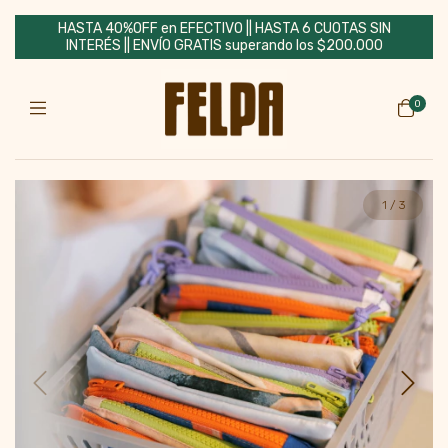
HASTA 40%OFF en EFECTIVO || HASTA 6 CUOTAS SIN
INTERÉS || ENVÍO GRATIS superando los $200.000
0
1
/
3